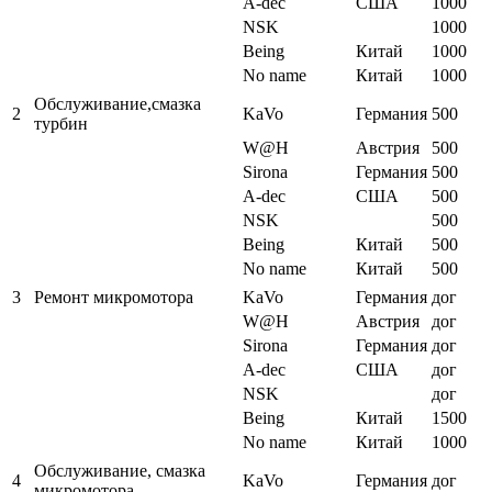
A-dec
США
1000
NSK
1000
Being
Китай
1000
No name
Китай
1000
Обслуживание,смазка
2
KaVo
Германия
500
турбин
W@H
Австрия
500
Sirona
Германия
500
A-dec
США
500
NSK
500
Being
Китай
500
No name
Китай
500
3
Ремонт микромотора
KaVo
Германия
дог
W@H
Австрия
дог
Sirona
Германия
дог
A-dec
США
дог
NSK
дог
Being
Китай
1500
No name
Китай
1000
Обслуживание, смазка
4
KaVo
Германия
дог
микромотора