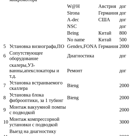
W@H
Австрия
дог
Sirona
Германия
дог
A-dec
США
дог
NSC
дог
Being
Китай
800
No name
Китай
500
5
Установка визиографа,ПО
Gendex,FONA
Германия
2000
Сопутствующее
6
Диагностика
дог
оборудование
скалеры,УЗ-
ванны,апекслокаторы и
Ремонт
дог
т.д.
Установка встраиваемого
7
Bieng
2000
скаллера
Установка блока
8
Bieng
2000
фиброоптики, за 1 тубинг
Монтаж вакуумной помпы
9
2000
с подводкой
Монтаж компрессорной
10
3000
установки с подводкой
Выезд на диагностику