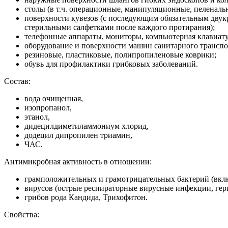
столы (в т.ч. операционные, манипуляционные, пеленальн
поверхности кувезов (с последующим обязательным двук
стерильными салфетками после каждого протирания);
телефонные аппараты, мониторы, компьютерная клавиатур
оборудование и поверхности машин санитарного транспо
резиновые, пластиковые, полипропиленовые коврики;
обувь для профилактики грибковых заболеваний.
Состав:
вода очищенная,
изопропанол,
этанол,
дидецилдиметиламмониум хлорид,
додецил дипропилен триамин,
ЧАС.
Антимикробная активность в отношении:
грамположительных и грамотрицательных бактерий (вкл
вирусов (острые респираторные вирусные инфекции, герп
грибов рода Кандида, Трихофитон.
Свойства: