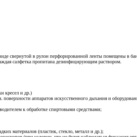
в виде свернутой в рулон перфорированной ленты помещены в 
аждая салфетка пропитана дезинфицирующим раствором.
и кресел и др.)
. поверхности аппаратов искусственного дыхания и оборудовани
водителем к обработке спиртовыми средствами;
ких материалов (пластик, стекло, металл и др.);
носкопов (при условии, что не будет наблюдаться фиксация орг