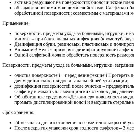
активно разрушают на поверхностях биологические плен
обладают хорошими моющими свойствами. Салфетки облад
обработанной поверхности; совместимы с материалами м
Применение:
поверхности, предметы ухода за больными, игрушки, не
минуты – при бактериальных инфекциях (кроме туберкуле
Дезинфекция обуви, резиновых, пластиковых и полипроп
Внимание! Нельзя применять дезинфицирующие салфетки 
Одной салфеткой можно обработать поверхность размером
Поверхности, предметы ухода за больными, игрушки, загрязне
очистка поверхностей – перед дезинфекцией Протереть п
для медицинских отходов для дальнейшей утилизации;
дезинфекция поверхностей после очистки – предварител
салфетку в емкость для медицинских отходов для дальне
Обработанные средством «Дезклинер» поверхности медиц
промыть дистиллированной водой и высушить стерильн
Срок хранения:
24 месяца со дня изготовления в герметично закрытой уп
После вскрытия упаковки срок годности салфеток – 3 ме