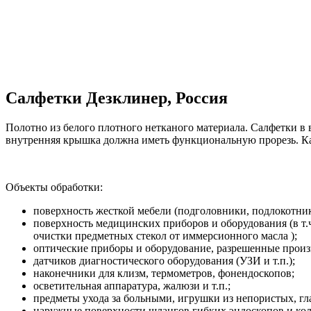
Салфетки Дезклинер, Россия
Полотно из белого плотного нетканого материала. Салфетки 
внутренняя крышка должна иметь функциональную прорезь. К
Объекты обработки:
поверхность жесткой мебели (подголовники, подлокотник
поверхность медицинских приборов и оборудования (в т.ч
очистки предметных стекол от иммерсионного масла );
оптические приборы и оборудование, разрешенные произ
датчиков диагностического оборудования (УЗИ и т.п.);
наконечники для клизм, термометров, фонендоскопов;
осветительная аппаратура, жалюзи и т.п.;
предметы ухода за больными, игрушки из непористых, глад
наружные поверхности шлангов гибких эндоскопов и коло