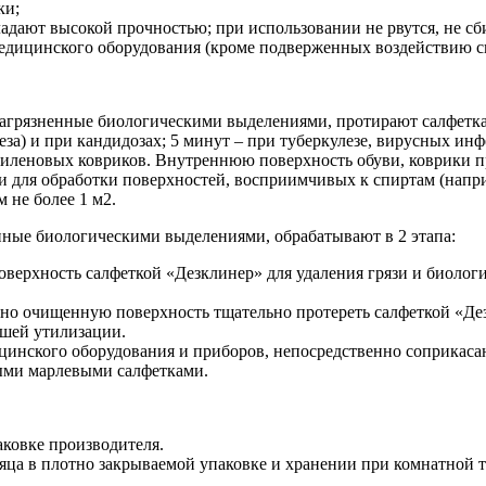
ки;
ают высокой прочностью; при использовании не рвутся, не сби
едицинского оборудования (кроме подверженных воздействию с
 загрязненные биологическими выделениями, протирают салфет
за) и при кандидозах; 5 минут – при туберкулезе, вирусных ин
иленовых ковриков. Внутреннюю поверхность обуви, коврики пр
для обработки поверхностей, восприимчивых к спиртам (наприм
 не более 1 м2.
нные биологическими выделениями, обрабатывают в 2 этапа:
оверхность салфеткой «Дезклинер» для удаления грязи и биологи
ьно очищенную поверхность тщательно протереть салфеткой «Де
йшей утилизации.
инского оборудования и приборов, непосредственно соприкаса
ыми марлевыми салфетками.
аковке производителя.
сяца в плотно закрываемой упаковке и хранении при комнатной 