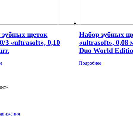
 зубных щеток
Набор зубных щ
/3 «ultrasoft», 0,10
«ultrasoft», 0,08
шт.
Duo World Editio
е
Подробнее
ент»
одвижения