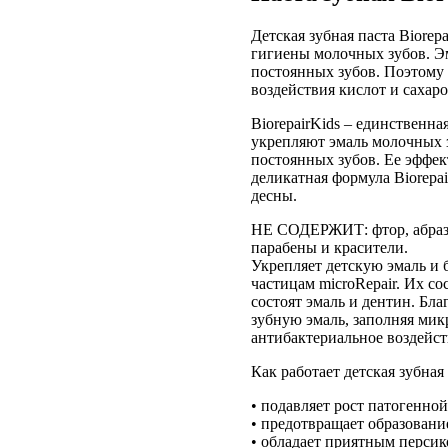
Детская зубная паста Biorep
гигиены молочных зубов. Эм
постоянных зубов. Поэтому 
воздействия кислот и сахаро
BiorepairKids – единственна
укрепляют эмаль молочных 
постоянных зубов. Ее эффе
деликатная формула Biorepai
десны.
НЕ СОДЕРЖИТ: фтор, абрази
парабены и красители.
Укрепляет детскую эмаль и 
частицам microRepair. Их с
состоят эмаль и дентин. Бла
зубную эмаль, заполняя мик
антибактериальное воздейст
Как работает детская зубная 
• подавляет рост патогенно
• предотвращает образовани
• обладает приятным персик