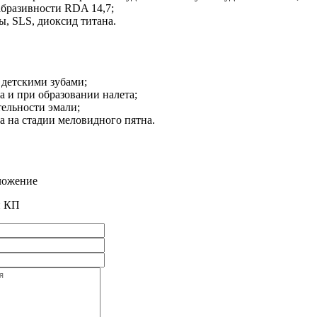
абразивности RDA 14,7;
ы, SLS, диоксид титана.
 детскими зубами;
 и при образовании налета;
ельности эмали;
 на стадии меловидного пятна.
ложение
и КП