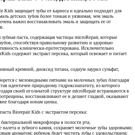
air Kids защищает зубы от кариеса и идеально подходит для
аль детских зубов более тонкая и уязвимая, чем эмаль
очень важно восстанавливать эмаль и защищать ее от
в.
я зубная паста, содержащая частицы microRepair, которые
зубов, способствуя правильному развитию и здоровью
ктивность клинически-протестирована. Исключительно
rKids содержит экстракт персика, который освежает и питает
вный кремний, диоксид титана, содиум лаурил сульфат,
борется с меловидными пятнами на молочных зубах благодаря
остав идентичен природному гидроксиапатиту, из которого
годаря своей игольчатой структуре microRepair встраиваются в
ротрещины, восстанавливают ее и делают гладкой, оказывают
вие благодаря ионам цинка.
паста Biorepair Kids с экстрактом персика:
й бактериальной микрофлоры в полости рта;
е налета и зубного камня, сохраняет молочные зубы здоровыми;
овым ароматом: ребенок будет чистить зубы с удовольствием;