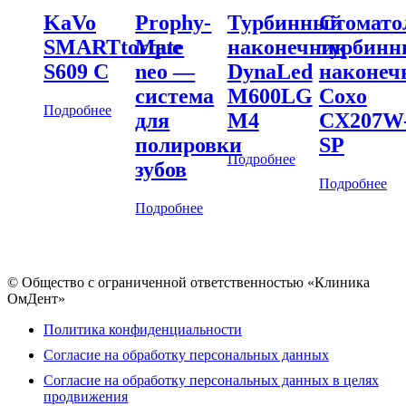
KaVo
Prophy-
Турбинный
Стомато
SMARTtorque
Mate
наконечник
турбин
S609 C
neo —
DynaLed
наконеч
система
M600LG
Coxo
Подробнее
для
M4
CX207W
полировки
SP
Подробнее
зубов
Подробнее
Подробнее
© Общество с ограниченной ответственностью «Клиника
ОмДент»
Политика конфиденциальности
Согласие на обработку персональных данных
Согласие на обработку персональных данных в целях
продвижения