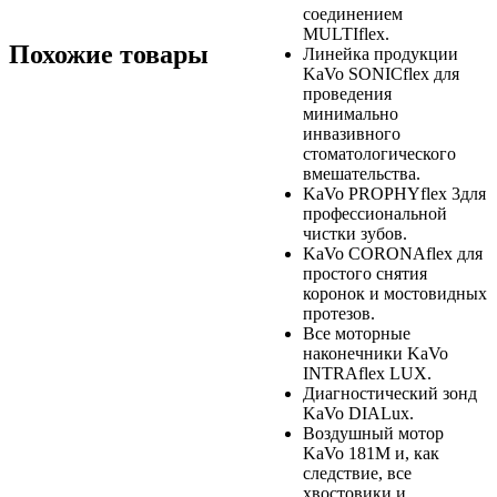
соединением
MULTIflex.
Похожие товары
Линейка продукции
KaVo SONICflex для
проведения
минимально
инвазивного
стоматологического
вмешательства.
KaVo PROPHYflex 3для
профессиональной
чистки зубов.
KaVo CORONAflex для
простого снятия
коронок и мостовидных
протезов.
Все моторные
наконечники KaVo
INTRAflex LUX.
Диагностический зонд
KaVo DIALux.
Воздушный мотор
KaVo 181M и, как
следствие, все
хвостовики и